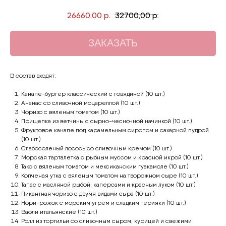
26660,00
р.
32700,00
р.
ЗАКАЗАТЬ
В состав входят:
Канапе-бургер классический с говядиной (10 шт.)
Ананас со сливочной моцареллой (10 шт.)
Чоризо с вяленым томатом (10 шт.)
Прищепка из ветчины с сырно-чесночной начинкой (10 шт.)
Фруктовое канапе под карамельным сиропом и сахарной пудрой
(10 шт.)
Слабосоленый лосось со сливочным кремом (10 шт.)
Морская тарталетка с рыбным муссом и красной икрой (10 шт.)
Тако с вяленым томатом и мексиканским гуакамоле (10 шт.)
Копченая утка с вяленым томатом на творожном сыре (10 шт.)
Тапас с масляной рыбой, каперсами и красным луком (10 шт.)
Пикантная чоризо с двумя видами сыра (10 шт.)
Нори-рожок с морским угрем и сладким терияки (10 шт.)
Вафли итальянские (10 шт.)
Ролл из тортильи со сливочным сыром, курицей и свежими