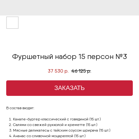
Фуршетный набор 15 персон №3
37 530
р.
46 125
р.
ЗАКАЗАТЬ
В состав входят:
Канапе-бургер классический с говядиной (15 шт.)
Салями со свежей рукколой и креметте (15 шт.)
Мясные деликатесы с тайским соусом шрирача (15 шт.)
Ананас со сливочной моцареллой (15 шт.)