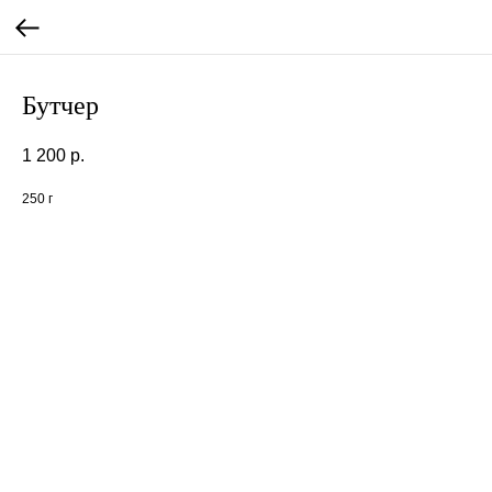
Бутчер
1 200
р.
250 г