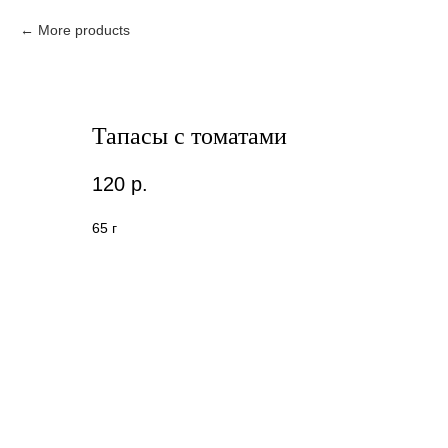
More products
Тапасы с томатами
120
р.
65 г