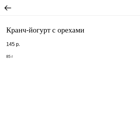
Кранч-йогурт с орехами
145
р.
85 г