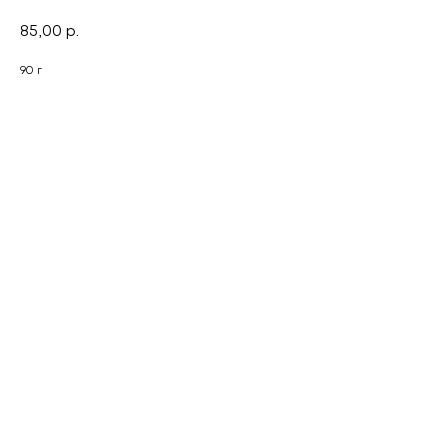
85,00
р.
90 г